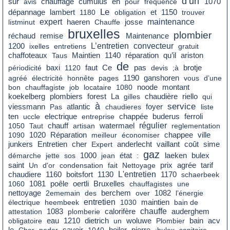
d’un
sur
chauffage
cumulus
en
avis
pour
fréquence
1070
Le
dépannage
lambert
1180
obligation
et
1150
trouver
expert
maintenance
listminut
haeren
Chauffe
josse
bruxelles
plombier
réchaud
remise
Maintenance
L’entretien
convecteur
1200
ixelles
entretiens
gratuit
qu’il
chaffoteaux
Taus
Maintien
1140
réparation
ariston
de
faut
Ce
pas
périodicité
baxi
1120
devis
;à
brotje
agréé
électricité
honnête
pages
1190
ganshoren
vous
d’une
montant
bon
chauffagiste
job
locataire
1080
noode
La
chaudière
koekelberg
plombiers
forest
gilles
riello
qui
à
service
foyer
viessmann
Pas
atlantic
chaudieres
liste
ten
uccle
electrique
entreprise
chappée
buderus
ferroli
régulier
1050
Taut
chauff
artisan
watermael
reglementation
1090
1020
Réparation
meilleur
économiser
chappee
ville
cher
coût
junkers
Entretien
Expert
anderlecht
vaillant
sime
gaz
état
démarche
jette
sos
1000
jean
:
laeken
bulex
saint
prix
agrée
tarif
Un
d'or
condensation
fait
Nettoyage
chaudiere
L'entretien
1160
boitsfort
1130
1170
schaerbeek
poêle
1060
1081
oertli
Bruxelles
chauffagistes
une
nettoyage
2ememain
des
berchem
over
1082
l’énergie
entretien
électrique
heembeek
1030
maintien
bain de
chauffe
attestation
1083
plomberie
calorifère
auderghem
eau
dietrich
bain
obligatoire
1210
un
woluwe
Plombier
acv
le
savoir
boiler
Cher
neder
1040
pierre
;bulex
sanitaire