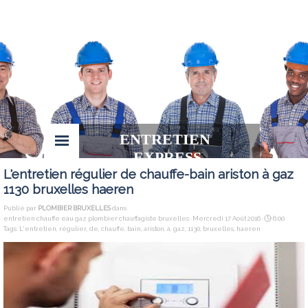
ENTRETIEN 
EXPRESS
L'entretien régulier de chauffe-bain ariston à gaz
1130 bruxelles haeren
Publié par
PLOMBIER BRUXELLES
dans
entretien chauffe eau gaz plombier chauffagiste bruxelles
· Mercredi 17 Août 2016 ·
6:00
Tags:
L'entretien
,
régulier
,
de
,
chauffe
,
bain
,
ariston
,
à
,
gaz
,
1130
,
bruxelles
,
haeren