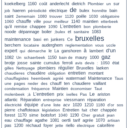
coût
dietrich
sur
koekelberg
1160
anderlecht
Plombier
un
de
bain
job
haeren
périodicité
electrique
bulex
honnête
saint
poêle
2ememain
1080
trouver
1120
1030
obligatoire
chauffe
1060
ville
pour
meilleur
1140
maintien
etterbeek
qu’il
remise
L'entretien
chappee
1090
bon
plomberie
boiler
noode
dépannage
;bulex
et
sanitaire
1083
bruxelles
maintenance
en
Ce
baxi
junkers
berchem
locataire
auderghem
reglementation
vous
uccle
à
d’un
expert
le
La
qui
démarche
ganshoren
lambert
gaz
1082
Un
schaerbeek
1150
bain de
maury
1000
cumulus
état
brotje
josse
sainte
ferroli
avis
devis
:
1050
régulier
gilles
Nettoyage
plombiers
Bruxelles
laeken
chaudière
entretien
montant
chaudieres
obligation
chauffagistes
heembeek
agréé
watermael
Maintenance
Taus
chaudiere
une
pages
neder
des
chauff
ten
vaillant
condensation
fréquence
Maintien
économiser
Taut
Le
L’entretien
prix
molenbeek
;à
ixelles
Pas
ariston
atlantic
Réparation
entreprise
viessmann
réparation
équipe
électricité
d’une
liste
acv
1020
1210
1180
d'or
sos
cher
pierre
chaffoteaux
législation
Entretien
fait
chappée
forest
1170
sime
boitsfort
1040
1190
Cher
gratuit
jean
eau
chauffage
tarif
agrée
agathe
1081
oertli
1070
artisan
pas
réchaud
foyer
1200
jette
riello
électrique
calorifère