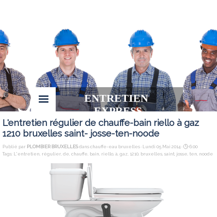
ENTRETIEN 
EXPRESS
L'entretien régulier de chauffe-bain riello à gaz
1210 bruxelles saint- josse-ten-noode
Publié par
PLOMBIER BRUXELLES
dans
chauffe-eau bruxelles
· Lundi 05 Mai 2014 ·
6:00
Tags:
L'entretien
,
régulier
,
de
,
chauffe
,
bain
,
riello
,
à
,
gaz
,
1210
,
bruxelles
,
saint
,
josse
,
ten
,
noode