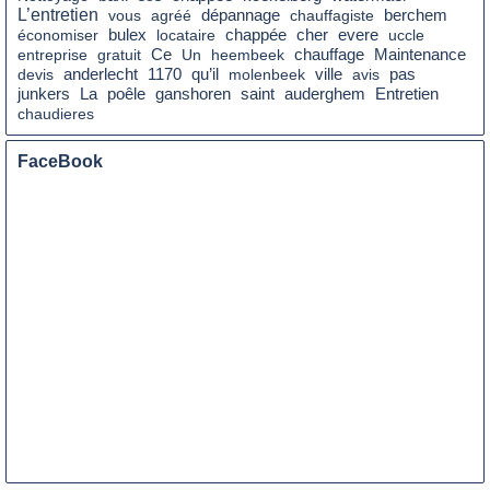
L’entretien
vous
agréé
dépannage
chauffagiste
berchem
cher
économiser
bulex
locataire
chappée
evere
uccle
Ce
chauffage
entreprise
gratuit
Un
heembeek
Maintenance
qu’il
pas
devis
anderlecht
1170
molenbeek
ville
avis
La
poêle
saint
junkers
ganshoren
auderghem
Entretien
chaudieres
FaceBook