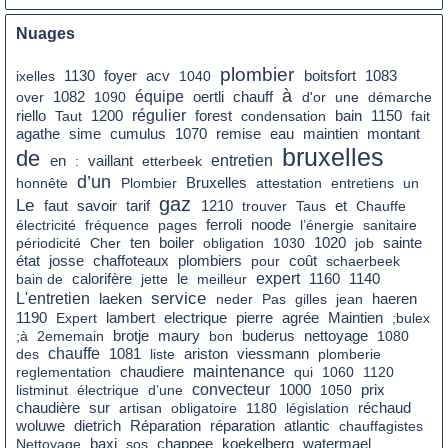
Nuages
plombier
foyer
ixelles
1130
acv
1040
boitsfort
1083
à
équipe
over
1082
1090
oertli
chauff
d'or
une
démarche
régulier
bain
riello
Taut
1200
forest
condensation
1150
fait
cumulus
remise
eau
montant
agathe
sime
1070
maintien
bruxelles
de
en
entretien
:
vaillant
etterbeek
d’un
honnête
Plombier
Bruxelles
attestation
entretiens
un
gaz
Le
faut
savoir
tarif
1210
trouver
Taus
et
Chauffe
électricité
fréquence
pages
ferroli
noode
l’énergie
sanitaire
boiler
périodicité
Cher
ten
obligation
1030
1020
job
sainte
état
coût
josse
chaffoteaux
plombiers
pour
schaerbeek
le
expert
bain de
calorifère
jette
meilleur
1160
1140
service
L'entretien
laeken
neder
Pas
gilles
jean
haeren
agrée
1190
Expert
lambert
electrique
pierre
Maintien
;bulex
nettoyage
;à
2ememain
brotje
maury
bon
buderus
1080
chauffe
des
1081
liste
ariston
viessmann
plomberie
chaudiere
maintenance
reglementation
qui
1060
1120
convecteur
prix
listminut
électrique
d’une
1000
1050
chaudière
sur
réchaud
artisan
obligatoire
1180
législation
dietrich
woluwe
Réparation
réparation
atlantic
chauffagistes
Nettoyage
baxi
sos
chappee
koekelberg
watermael