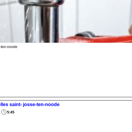
e-ten-noode
elles saint- josse-ten-noode
5:45