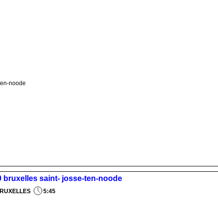
-ten-noode
10 bruxelles saint- josse-ten-noode
BRUXELLES
5:45