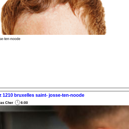
osse-ten-noode
az 1210 bruxelles saint- josse-ten-noode
Pas Cher
6:00