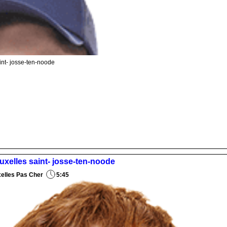
int- josse-ten-noode
ruxelles saint- josse-ten-noode
xelles Pas Cher
5:45