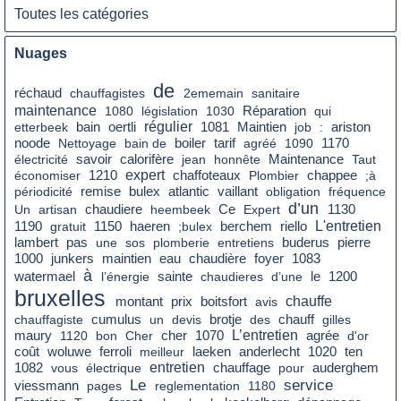
Toutes les catégories
Nuages
de
réchaud
chauffagistes
2ememain
sanitaire
maintenance
1080
législation
1030
Réparation
qui
bain
régulier
etterbeek
oertli
1081
Maintien
job
:
ariston
boiler
tarif
noode
Nettoyage
bain de
agréé
1090
1170
savoir
électricité
calorifère
jean
honnête
Maintenance
Taut
expert
économiser
1210
chaffoteaux
Plombier
chappee
;à
remise
périodicité
bulex
atlantic
vaillant
obligation
fréquence
d’un
chaudiere
Ce
Un
artisan
heembeek
Expert
1130
L'entretien
1190
gratuit
1150
haeren
;bulex
berchem
riello
pas
lambert
une
sos
plomberie
entretiens
buderus
pierre
eau
chaudière
foyer
1000
junkers
maintien
1083
à
le
watermael
l’énergie
sainte
chaudieres
d’une
1200
bruxelles
montant
prix
chauffe
boitsfort
avis
cumulus
chauffagiste
un
devis
brotje
des
chauff
gilles
cher
L’entretien
agrée
maury
1120
bon
Cher
1070
d'or
coût
woluwe
ferroli
meilleur
laeken
anderlecht
1020
ten
entretien
chauffage
1082
vous
électrique
pour
auderghem
Le
service
viessmann
pages
reglementation
1180