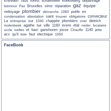
Entretien
Taus
forest
schaerbeek
koekelberg
dépannage
gaz
équipe
listminut
Pas
Bruxelles
sime
réparation
plombier
nettoyage
poêle
en
démarche
1060
saint
convecteur
condensation
attestation
trouver
obligatoire
La
sur
dietrich
entreprise
1040
chappée
plombiers
over
état
molenbeek
agathe
fait
ville
1160
evere
neder
locataire
uccle
ixelles
et
baxi
ganshoren
josse
Chauffe
1140
jette
qu’il
faut
acv
liste
electrique
1050
FaceBook