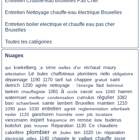
Entretien Chauffe-eau Bruxelles Pas Cher
Entretien Nettoyage chauffe-eau électrique Bruxelles
Entretien boiler electrique et chauffe eau pas cher
Bruxelles
Toutes les catégories
Nuages
réchaud
qui
koekelberg
;à
sime
ixelles
d'or
maury
Le
attestation
bulex
chaffoteaux
plombiers
riello
obligatoire
tarif
saint
dépannage
1190
1170
fait
chappee
gratuit
dietrich
agrée
nettoyage
faut
1200
:
l’énergie
listminut
à
savoir
laeken
chauffagiste
1081
uccle
sos
1040
haeren
cumulus
régulier
watermael
meilleur
condensation
1082
baxi
schaerbeek
sainte
lambert
Bruxelles
maintien
1210
entretien
1090
jean
1030
agréé
reglementation
etterbeek
neder
1120
ganshoren
honnête
over
job
locataire
expert
en
remise
viessmann
fréquence
liste
buderus
pas
Ce
chaudiere
boitsfort
trouver
Réparation
1130
plombier
calorifère
et
;bulex
ten
1020
Un
réparation
le
chauffe
électricité
gilles
1140
chappée
vaillant
josse