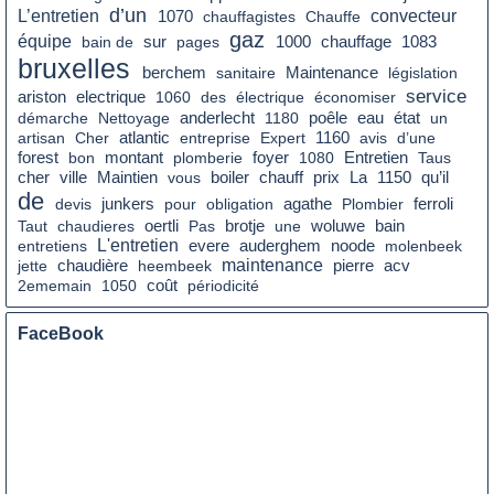
d’un
L’entretien
convecteur
1070
chauffagistes
Chauffe
gaz
équipe
sur
chauffage
bain de
pages
1000
1083
bruxelles
berchem
sanitaire
Maintenance
législation
service
ariston
electrique
1060
des
électrique
économiser
poêle
eau
état
démarche
Nettoyage
anderlecht
1180
un
artisan
Cher
atlantic
entreprise
Expert
1160
avis
d’une
montant
foyer
forest
bon
plomberie
1080
Entretien
Taus
cher
boiler
prix
La
qu’il
ville
Maintien
vous
chauff
1150
de
devis
junkers
pour
obligation
agathe
Plombier
ferroli
bain
Taut
chaudieres
oertli
Pas
brotje
une
woluwe
L'entretien
entretiens
evere
auderghem
noode
molenbeek
chaudière
maintenance
jette
heembeek
pierre
acv
coût
2ememain
1050
périodicité
FaceBook