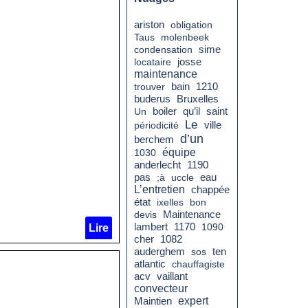
ariston
obligation
Taus
molenbeek
condensation
sime
locataire
josse
maintenance
bain
trouver
1210
buderus
Bruxelles
boiler
qu’il
saint
Un
Le
périodicité
ville
d’un
berchem
équipe
1030
anderlecht
1190
pas
eau
;à
uccle
L’entretien
chappée
état
ixelles
bon
devis
Maintenance
lambert
1170
1090
Lire
cher
1082
auderghem
sos
ten
atlantic
chauffagiste
acv
vaillant
convecteur
expert
Maintien