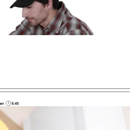
her
5:45