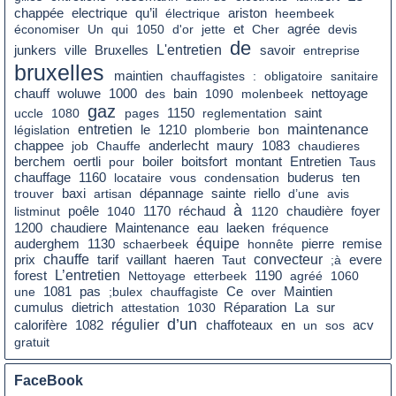
qu’il
chappée
electrique
électrique
ariston
heembeek
agrée
économiser
Un
qui
1050
d'or
jette
et
Cher
devis
de
L'entretien
savoir
junkers
ville
Bruxelles
entreprise
bruxelles
maintien
chauffagistes
:
obligatoire
sanitaire
bain
nettoyage
chauff
woluwe
1000
des
1090
molenbeek
gaz
saint
uccle
1080
pages
1150
reglementation
entretien
le
maintenance
législation
1210
plomberie
bon
chappee
job
Chauffe
anderlecht
maury
1083
chaudieres
boiler
montant
berchem
oertli
pour
boitsfort
Entretien
Taus
chauffage
1160
locataire
vous
condensation
buderus
ten
trouver
baxi
artisan
dépannage
sainte
riello
d’une
avis
à
poêle
réchaud
chaudière
foyer
listminut
1040
1170
1120
chaudiere
eau
1200
Maintenance
laeken
fréquence
équipe
remise
auderghem
1130
schaerbeek
honnête
pierre
prix
chauffe
tarif
convecteur
vaillant
haeren
Taut
;à
evere
L’entretien
forest
Nettoyage
etterbeek
1190
agréé
1060
pas
Ce
une
1081
;bulex
chauffagiste
over
Maintien
cumulus
dietrich
La
sur
attestation
1030
Réparation
d’un
régulier
en
calorifère
1082
chaffoteaux
un
sos
acv
gratuit
FaceBook