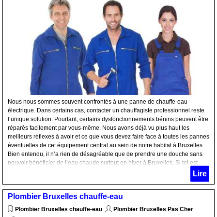
Nous nous sommes souvent confrontés à une panne de chauffe-eau
électrique. Dans certains cas, contacter un chauffagiste professionnel reste
l’unique solution. Pourtant, certains dysfonctionnements bénins peuvent être
réparés facilement par vous-même. Nous avons déjà vu plus haut les
meilleurs réflexes à avoir et ce que vous devez faire face à toutes les pannes
éventuelles de cet équipement central au sein de notre habitat à Bruxelles.
Bien entendu, il n’a rien de désagréable que de prendre une douche sans
pouvoir bénéficier de l’eau chaude surtout en hiver à Bruxelles. Si tel est
votre cas, votre chauffe-eau présente des problèmes. Cet appareil,
Lire
indispensable aujourd’hui, permet de distribuer dans toutes les pièces d’une
maison d’une eau chauffée à la température souhaitée. Profitez donc de ces
Plombier Bruxelles chauffe-eau
conseils pour une utilisation et un confort optimal.
Plombier Bruxelles chauffe-eau
Plombier Bruxelles Pas Cher