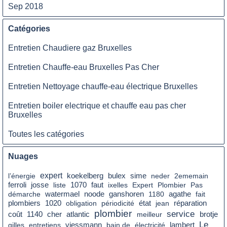
Sep 2018
Catégories
Entretien Chaudiere gaz Bruxelles
Entretien Chauffe-eau Bruxelles Pas Cher
Entretien Nettoyage chauffe-eau électrique Bruxelles
Entretien boiler electrique et chauffe eau pas cher
Bruxelles
Toutes les catégories
Nuages
expert
l’énergie
koekelberg
bulex
sime
neder
2ememain
faut
ferroli
josse
liste
1070
ixelles
Expert
Plombier
Pas
démarche
watermael
noode
ganshoren
1180
agathe
fait
état
plombiers
1020
obligation
périodicité
jean
réparation
plombier
service
coût
cher
1140
atlantic
meilleur
brotje
Le
gilles
entretiens
viessmann
bain de
électricité
lambert