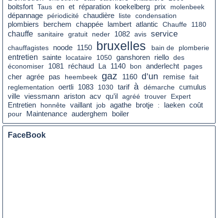
en
prix
boitsfort
Taus
et
réparation
koekelberg
molenbeek
chaudière
dépannage
périodicité
liste
condensation
plombiers
berchem
chappée
lambert
atlantic
Chauffe
1180
service
chauffe
sanitaire
gratuit
neder
1082
avis
bruxelles
chauffagistes
noode
1150
bain de
plomberie
entretien
sainte
locataire
1050
ganshoren
riello
des
réchaud
La
économiser
1081
1140
bon
anderlecht
pages
gaz
d’un
cher
agrée
pas
remise
heembeek
1160
fait
à
tarif
cumulus
reglementation
oertli
1083
1030
démarche
qu’il
ville
viessmann
ariston
acv
agréé
trouver
Expert
coût
Entretien
honnête
vaillant
job
agathe
brotje
:
laeken
boiler
pour
Maintenance
auderghem
FaceBook