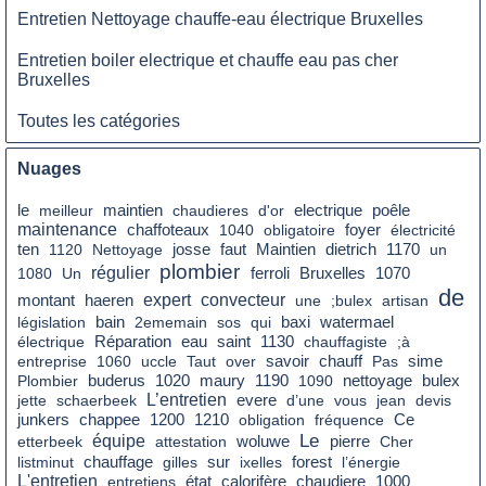
Entretien Nettoyage chauffe-eau électrique Bruxelles
Entretien boiler electrique et chauffe eau pas cher
Bruxelles
Toutes les catégories
Nuages
le
poêle
meilleur
maintien
chaudieres
d'or
electrique
maintenance
foyer
chaffoteaux
1040
obligatoire
électricité
faut
dietrich
ten
1120
Nettoyage
josse
Maintien
1170
un
plombier
régulier
1080
Un
ferroli
Bruxelles
1070
de
montant
expert
convecteur
haeren
une
;bulex
artisan
bain
législation
2ememain
sos
qui
baxi
watermael
eau
saint
électrique
Réparation
1130
chauffagiste
;à
savoir
entreprise
1060
uccle
Taut
over
chauff
Pas
sime
nettoyage
Plombier
buderus
1020
maury
1190
1090
bulex
L’entretien
jette
schaerbeek
evere
d’une
vous
jean
devis
Ce
junkers
chappee
1200
1210
obligation
fréquence
Le
équipe
etterbeek
attestation
woluwe
pierre
Cher
chauffage
sur
listminut
gilles
ixelles
forest
l’énergie
L'entretien
état
chaudiere
entretiens
calorifère
1000