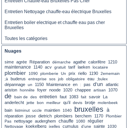
Entretien Chauffe-eau Bruxelles Pas Cher
Entretien Nettoyage chauffe-eau électrique Bruxelles
Entretien boiler electrique et chauffe eau pas cher
Bruxelles
Toutes les catégories
Nuages
agrée
sime
Réparation
démarche
agathe
calorifère
1210
maintenance
tarif
1140
acv
gratuit
laeken
locataire
plombier
prix
1090
plomberie
Un
riello
1190
2ememain
eau
;à
buderus
entreprise
sos
job
obligatoire
;bulex
d’un
en
pas
dépannage
un
1150
Maintenance
:
atlantic
foyer
ariston
honnête
noode
1020
chappee
artisan
1070
de
entretien
faut
savoir
La
bain de
des
1083
fait
qu’il
anderlecht
jette
bon
meilleur
devis
brotje
molenbeek
bruxelles
à
bain
listminut
uccle
maintien
1040
dietrich
réparation
josse
plombiers
berchem
1170
Plombier
nettoyage
chauffe
régulier
Pas
auderghem
1080
cumulus
Nettoyage
koekelberg
ixelles
d’une
sainte
1030