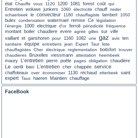
état
coût
Chauffe
vous
1120
1200
1081
forest
qui
Entretien
woluwe
junkers
1060
électricité
chauff
neder
le
convecteur
schaerbeek
1180
chauffagiste
lambert
1050
remise
Ce
bulex
condensation
watermael
législation
l’énergie
1000
electrique
d'or
ferroli
périodicité
fréquence
montant
boiler
chaudiere
sur
evere
agréé
gilles
ville
gaz
vaillant
et
ganshoren
pour
1160
1082
une
avis
ten
équipe
sanitaire
entretiens
jean
Expert
Taut
liste
chauffagistes
Cher
électrique
reglementation
boitsfort
trouver
chaudieres
Bruxelles
viessmann
attestation
heembeek
L’entretien
poêle
chaudière
maury
pierre
pages
obligation
Le
service
L'entretien
cher
oertli
baxi
chappée
réchaud
saint
chaffoteaux
over
économiser
1130
etterbeek
expert
chauffage
Taus
haeren
Maintien
FaceBook