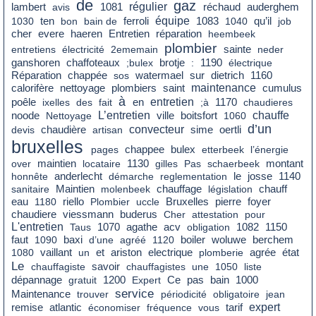
de
gaz
régulier
réchaud
lambert
avis
1081
auderghem
équipe
qu’il
1030
ten
bon
bain de
ferroli
1083
1040
job
cher
evere
haeren
Entretien
réparation
heembeek
plombier
entretiens
électricité
2ememain
sainte
neder
ganshoren
chaffoteaux
;bulex
brotje
:
1190
électrique
sur
dietrich
Réparation
chappée
sos
watermael
1160
nettoyage
saint
maintenance
cumulus
calorifère
plombiers
à
poêle
en
entretien
ixelles
des
fait
;à
1170
chaudieres
L’entretien
chauffe
noode
Nettoyage
ville
boitsfort
1060
d’un
chaudière
convecteur
devis
artisan
sime
oertli
bruxelles
pages
chappee
bulex
etterbeek
l’énergie
montant
over
maintien
locataire
1130
gilles
Pas
schaerbeek
le
honnête
anderlecht
démarche
reglementation
josse
1140
chauffage
sanitaire
Maintien
molenbeek
législation
chauff
eau
foyer
1180
riello
Plombier
uccle
Bruxelles
pierre
chaudiere
viessmann
buderus
Cher
attestation
pour
L'entretien
Taus
1070
agathe
acv
obligation
1082
1150
faut
boiler
1090
baxi
d’une
agréé
1120
woluwe
berchem
agrée
état
1080
vaillant
un
et
ariston
electrique
plomberie
Le
savoir
chauffagiste
chauffagistes
une
1050
liste
Ce
pas
bain
dépannage
gratuit
1200
Expert
1000
service
Maintenance
trouver
périodicité
obligatoire
jean
remise
tarif
expert
atlantic
économiser
fréquence
vous