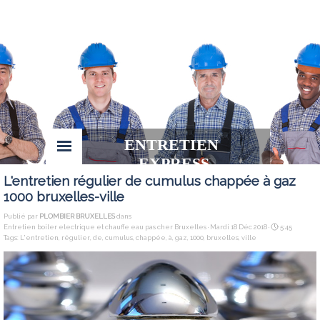
ENTRETIEN 
EXPRESS
L'entretien régulier de cumulus chappée à gaz
1000 bruxelles-ville
Publié par
PLOMBIER BRUXELLES
dans
Entretien boiler electrique et chauffe eau pas cher Bruxelles
· Mardi 18 Déc 2018 ·
5:45
Tags:
L'entretien
,
régulier
,
de
,
cumulus
,
chappée
,
à
,
gaz
,
1000
,
bruxelles
,
ville