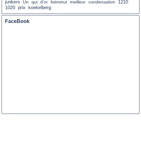
junkers
Un
qui
d'or
listminut
meilleur
condensation
1210
prix
1020
koekelberg
FaceBook
ENTRETIEN 
EXPRESS