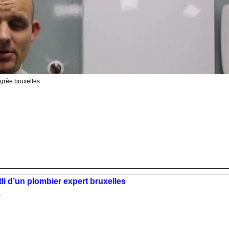
agrée bruxelles
tli d’un plombier expert bruxelles
5