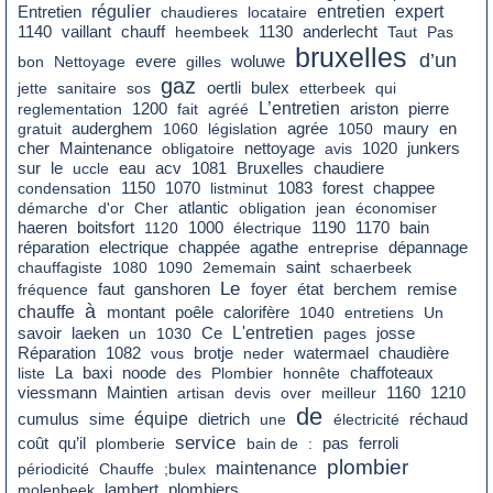
régulier
entretien
expert
Entretien
chaudieres
locataire
1140
vaillant
chauff
heembeek
1130
anderlecht
Taut
Pas
bruxelles
d’un
bon
Nettoyage
evere
gilles
woluwe
gaz
jette
sanitaire
sos
oertli
bulex
etterbeek
qui
L’entretien
reglementation
1200
fait
agréé
ariston
pierre
agrée
en
gratuit
auderghem
1060
législation
1050
maury
cher
nettoyage
Maintenance
obligatoire
avis
1020
junkers
sur
le
eau
chaudiere
uccle
acv
1081
Bruxelles
condensation
1150
1070
listminut
1083
forest
chappee
démarche
d'or
Cher
atlantic
obligation
jean
économiser
bain
haeren
boitsfort
1120
1000
électrique
1190
1170
réparation
electrique
chappée
agathe
entreprise
dépannage
saint
chauffagiste
1080
1090
2ememain
schaerbeek
Le
faut
foyer
état
remise
fréquence
ganshoren
berchem
à
chauffe
montant
poêle
calorifère
1040
entretiens
Un
savoir
Ce
L'entretien
laeken
un
1030
pages
josse
chaudière
Réparation
1082
vous
brotje
neder
watermael
La
liste
baxi
noode
des
Plombier
honnête
chaffoteaux
viessmann
Maintien
artisan
devis
over
meilleur
1160
1210
de
cumulus
équipe
dietrich
réchaud
sime
une
électricité
service
coût
qu’il
pas
plomberie
bain de
:
ferroli
plombier
maintenance
périodicité
Chauffe
;bulex
molenbeek
lambert
plombiers