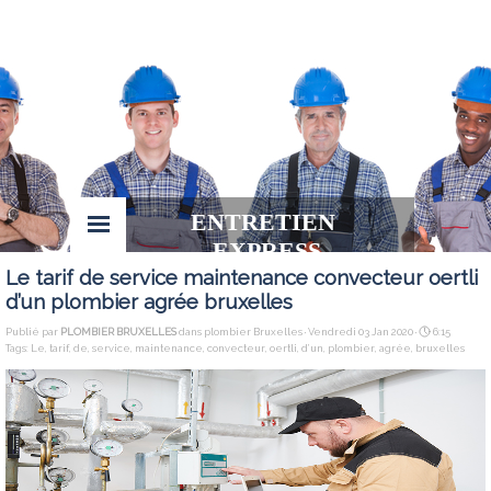
ENTRETIEN 
EXPRESS
Le tarif de service maintenance convecteur oertli
d’un plombier agrée bruxelles
Publié par
PLOMBIER BRUXELLES
dans
plombier Bruxelles
· Vendredi 03 Jan 2020 ·
6:15
Tags:
Le
,
tarif
,
de
,
service
,
maintenance
,
convecteur
,
oertli
,
d’un
,
plombier
,
agrée
,
bruxelles