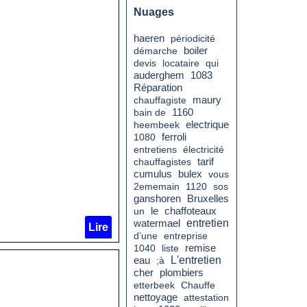
Nuages
haeren
périodicité
boiler
démarche
devis
locataire
qui
auderghem
1083
Réparation
chauffagiste
maury
bain de
1160
heembeek
electrique
1080
ferroli
entretiens
électricité
tarif
chauffagistes
cumulus
bulex
vous
2ememain
1120
sos
ganshoren
Bruxelles
le
un
chaffoteaux
entretien
watermael
Lire
d’une
entreprise
remise
1040
liste
eau
L'entretien
;à
cher
plombiers
etterbeek
Chauffe
nettoyage
attestation