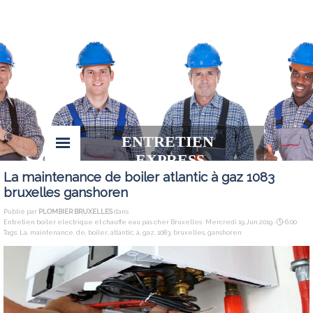
ENTRETIEN 
EXPRESS
La maintenance de boiler atlantic à gaz 1083
bruxelles ganshoren
Publié par
PLOMBIER BRUXELLES
dans
Entretien boiler electrique et chauffe eau pas cher Bruxelles
· Mercredi 19 Jun 2019 ·
6:00
Tags:
La
,
maintenance
,
de
,
boiler
,
atlantic
,
à
,
gaz
,
1083
,
bruxelles
,
ganshoren