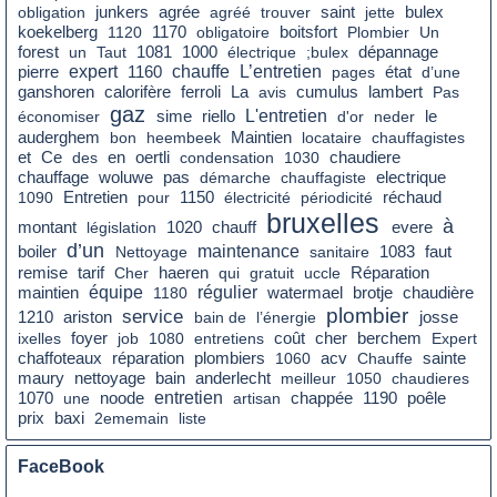
agrée
saint
obligation
junkers
agréé
trouver
jette
bulex
koekelberg
1120
1170
obligatoire
boitsfort
Plombier
Un
forest
un
Taut
1081
1000
électrique
;bulex
dépannage
expert
chauffe
L’entretien
état
pierre
1160
pages
d’une
La
cumulus
ganshoren
calorifère
ferroli
avis
lambert
Pas
gaz
L'entretien
le
économiser
sime
riello
d'or
neder
auderghem
bon
heembeek
Maintien
locataire
chauffagistes
Ce
en
chaudiere
et
des
oertli
condensation
1030
chauffage
pas
woluwe
démarche
chauffagiste
electrique
réchaud
1090
Entretien
pour
1150
électricité
périodicité
bruxelles
à
montant
législation
1020
chauff
evere
d’un
boiler
maintenance
faut
Nettoyage
sanitaire
1083
remise
tarif
Cher
haeren
qui
gratuit
uccle
Réparation
équipe
régulier
chaudière
maintien
1180
watermael
brotje
plombier
service
1210
ariston
bain de
l’énergie
josse
foyer
coût
cher
ixelles
job
1080
entretiens
berchem
Expert
chaffoteaux
réparation
plombiers
1060
acv
Chauffe
sainte
nettoyage
bain
maury
anderlecht
meilleur
1050
chaudieres
entretien
poêle
1070
une
noode
artisan
chappée
1190
prix
baxi
2ememain
liste
FaceBook