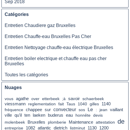
Sep 2018
Catégories
Entretien Chaudiere gaz Bruxelles
Entretien Chauffe-eau Bruxelles Pas Cher
Entretien Nettoyage chauffe-eau électrique Bruxelles
Entretien boiler electrique et chauffe eau pas cher
Bruxelles
Toutes les catégories
Nuages
savoir
vous
agathe
over
etterbeek
;à
schaerbeek
viessmann
reglementation
fait
Taus
1040
gilles
1140
Le
sur
convecteur
fréquence
chappee
sos
:
jean
vaillant
qu’il
eau
ville
ten
laeken
buderus
honnête
devis
de
molenbeek
Bruxelles
plomberie
Maintenance
attestation
dietrich
entreprise
1082
atlantic
listminut
1130
1200