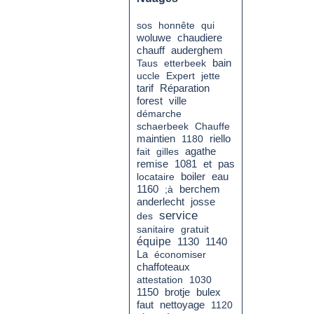
sos
honnête
qui
chaudiere
woluwe
chauff
auderghem
bain
Taus
etterbeek
uccle
Expert
jette
tarif
Réparation
forest
ville
démarche
schaerbeek
Chauffe
maintien
1180
riello
fait
gilles
agathe
remise
pas
1081
et
boiler
eau
locataire
1160
;à
berchem
anderlecht
josse
service
des
sanitaire
gratuit
équipe
1130
1140
La
économiser
chaffoteaux
attestation
1030
1150
brotje
bulex
faut
nettoyage
1120