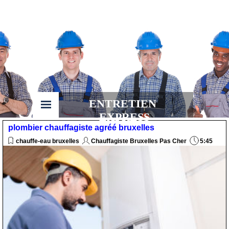
ENTRETIEN 
EXPRESS
plombier chauffagiste agréé bruxelles
chauffe-eau bruxelles
Chauffagiste Bruxelles Pas Cher
5:45