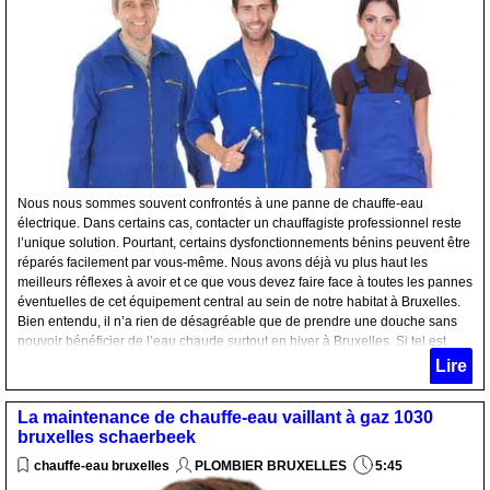
Nous nous sommes souvent confrontés à une panne de chauffe-eau
électrique. Dans certains cas, contacter un chauffagiste professionnel reste
l’unique solution. Pourtant, certains dysfonctionnements bénins peuvent être
réparés facilement par vous-même. Nous avons déjà vu plus haut les
meilleurs réflexes à avoir et ce que vous devez faire face à toutes les pannes
éventuelles de cet équipement central au sein de notre habitat à Bruxelles.
Bien entendu, il n’a rien de désagréable que de prendre une douche sans
pouvoir bénéficier de l’eau chaude surtout en hiver à Bruxelles. Si tel est
votre cas, votre chauffe-eau présente des problèmes. Cet appareil,
Lire
indispensable aujourd’hui, permet de distribuer dans toutes les pièces d’une
maison d’une eau chauffée à la température souhaitée. Profitez donc de ces
La maintenance de chauffe-eau vaillant à gaz 1030
conseils pour une utilisation et un confort optimal.
bruxelles schaerbeek
chauffe-eau bruxelles
PLOMBIER BRUXELLES
5:45