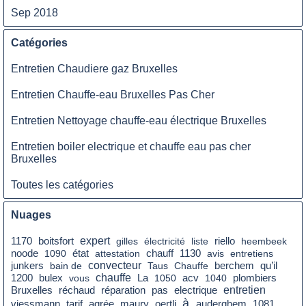
Sep 2018
Catégories
Entretien Chaudiere gaz Bruxelles
Entretien Chauffe-eau Bruxelles Pas Cher
Entretien Nettoyage chauffe-eau électrique Bruxelles
Entretien boiler electrique et chauffe eau pas cher
Bruxelles
Toutes les catégories
Nuages
expert
1170
boitsfort
gilles
électricité
liste
riello
heembeek
état
noode
1090
attestation
chauff
1130
avis
entretiens
convecteur
qu’il
junkers
bain de
Taus
Chauffe
berchem
chauffe
La
1200
bulex
vous
1050
acv
1040
plombiers
réchaud
pas
entretien
Bruxelles
réparation
electrique
à
tarif
agrée
viessmann
maury
oertli
auderghem
1081