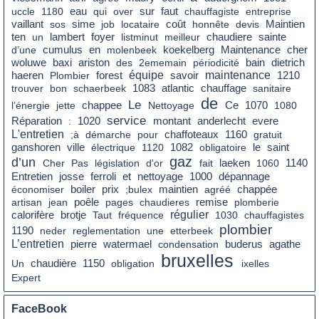
eau
sur
faut
uccle
1180
qui
over
chauffagiste
entreprise
coût
vaillant
sos
sime
job
locataire
honnête
devis
Maintien
foyer
chaudiere
ten
un
lambert
listminut
meilleur
sainte
cumulus
en
cher
d’une
molenbeek
koekelberg
Maintenance
bain
dietrich
woluwe
baxi
ariston
des
2ememain
périodicité
équipe
savoir
maintenance
haeren
Plombier
forest
1210
chauffage
trouver
bon
schaerbeek
1083
atlantic
sanitaire
de
Le
Ce
l’énergie
jette
chappee
Nettoyage
1070
1080
service
montant
Réparation
:
1020
anderlecht
evere
L'entretien
;à
démarche
pour
chaffoteaux
1160
gratuit
le
saint
ganshoren
ville
électrique
1120
1082
obligatoire
gaz
d’un
Cher
Pas
législation
d'or
fait
laeken
1060
1140
nettoyage
Entretien
josse
ferroli
et
1000
dépannage
boiler
prix
économiser
;bulex
maintien
agréé
chappée
poêle
remise
artisan
jean
pages
chaudieres
plomberie
régulier
calorifère
brotje
Taut
fréquence
1030
chauffagistes
plombier
1190
neder
reglementation
une
etterbeek
L’entretien
pierre
watermael
condensation
buderus
agathe
bruxelles
chaudière
Un
1150
obligation
ixelles
Expert
FaceBook