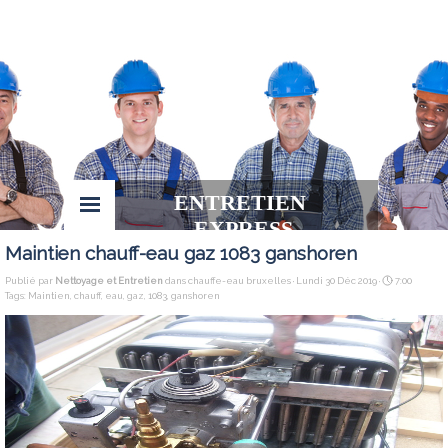
ENTRETIEN 
EXPRESS
Maintien chauff-eau gaz 1083 ganshoren
Publié par
Nettoyage et Entretien
dans
chauffe-eau bruxelles
· Lundi 30 Déc 2019 ·
7:00
Tags:
Maintien
,
chauff
,
eau
,
gaz
,
1083
,
ganshoren