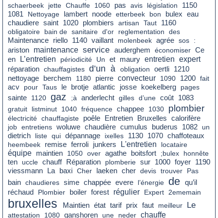
pas
schaerbeek
jette
Chauffe
1060
avis
législation
1150
eau
1081
Nettoyage
lambert
noode
etterbeek
bon
bulex
chaudiere
saint
1020
plombiers
artisan
Taut
1160
obligatoire
bain de
sanitaire
d'or
reglementation
des
agrée
Maintenance
riello
1140
vaillant
molenbeek
sos
:
service
maintenance
Ce
ariston
auderghem
économiser
en
L’entretien
entretien
expert
périodicité
Un
et
maury
d’un
à
réparation
chauffagistes
obligation
oertli
1210
nettoyage
convecteur
berchem
1180
pierre
1090
1200
fait
le
acv
pour
Taus
brotje
atlantic
josse
koekelberg
pages
gaz
coût
sainte
1120
;à
anderlecht
gilles
d’une
1083
plombier
gratuit
listminut
1040
fréquence
chappee
1030
poêle
électricité
chauffagiste
Entretien
Bruxelles
calorifère
chaudière
cumulus
job
entretiens
woluwe
buderus
1082
un
dietrich
liste
qui
dépannage
ixelles
1130
1070
chaffoteaux
remise
L'entretien
heembeek
ferroli
junkers
locataire
équipe
maintien
1050
over
agathe
boitsfort
;bulex
honnête
sur
foyer
ten
uccle
chauff
Réparation
plomberie
1000
1190
La
cher
viessmann
baxi
Cher
laeken
devis
trouver
Pas
de
bain
qu’il
chaudieres
sime
chappée
evere
l’énergie
réchaud
boiler
régulier
Plombier
forest
Expert
2ememain
bruxelles
Le
état
tarif
prix
faut
Maintien
meilleur
chauffe
attestation
1080
ganshoren
une
neder