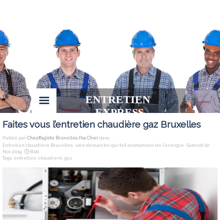
ENTRETIEN 
EXPRESS
Faites vous l’entretien chaudière gaz Bruxelles
Publié par
Chauffagiste Bruxelles Pas Cher
dans
Entretien chaudière Bruxelles : une démarche qui fait économiser de l’énergie
· Samedi 02
Nov 2019 ·
8:00
Tags:
entretien
,
chaudiere
,
gaz