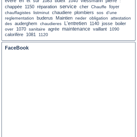
en
sur
evere
et
1083
bulex
1040
viessmann
pierre
:
service
cher
foyer
chappée
1150
réparation
Chauffe
chaudiere
chauffagistes
listminut
plombiers
sos
d’une
reglementation
buderus
Maintien
neder
obligation
attestation
L’entretien
boiler
des
auderghem
chaudieres
1140
josse
agrée
maintenance
over
1070
sanitaire
vaillant
1090
calorifère
1081
1120
FaceBook