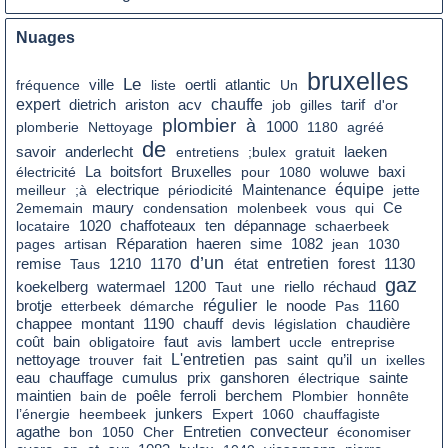
Nuages
bruxelles
Le
fréquence
ville
liste
oertli
atlantic
Un
expert
dietrich
chauffe
tarif
ariston
acv
job
gilles
d'or
plombier
à
plomberie
Nettoyage
1000
1180
agréé
de
savoir
anderlecht
entretiens
;bulex
gratuit
laeken
La
électricité
boitsfort
Bruxelles
pour
1080
woluwe
baxi
équipe
meilleur
;à
electrique
périodicité
Maintenance
jette
Ce
2ememain
maury
condensation
molenbeek
vous
qui
locataire
1020
chaffoteaux
ten
dépannage
schaerbeek
pages
artisan
Réparation
haeren
sime
1082
jean
1030
d’un
remise
état
entretien
Taus
1210
1170
forest
1130
gaz
réchaud
koekelberg
watermael
1200
Taut
une
riello
régulier
le
brotje
etterbeek
démarche
noode
Pas
1160
montant
chaudière
chappee
1190
chauff
devis
législation
coût
bain
faut
obligatoire
avis
lambert
uccle
entreprise
nettoyage
L'entretien
pas
saint
qu’il
trouver
fait
un
ixelles
eau
chauffage
cumulus
prix
ganshoren
électrique
sainte
poêle
maintien
bain de
ferroli
berchem
Plombier
honnête
l’énergie
heembeek
junkers
Expert
1060
chauffagiste
convecteur
agathe
bon
1050
Cher
Entretien
économiser