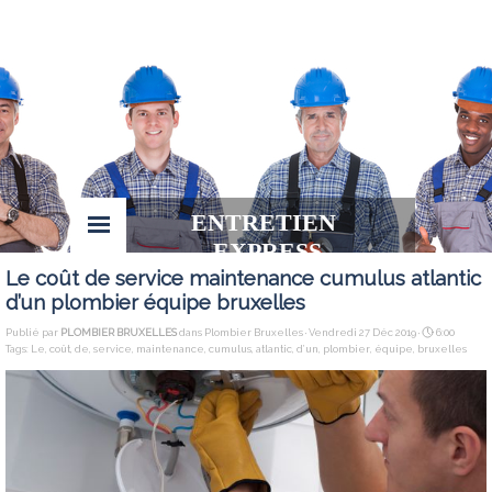
ENTRETIEN 
EXPRESS
Le coût de service maintenance cumulus atlantic
d’un plombier équipe bruxelles
Publié par
PLOMBIER BRUXELLES
dans
Plombier Bruxelles
· Vendredi 27 Déc 2019 ·
6:00
Tags:
Le
,
coût
,
de
,
service
,
maintenance
,
cumulus
,
atlantic
,
d’un
,
plombier
,
équipe
,
bruxelles