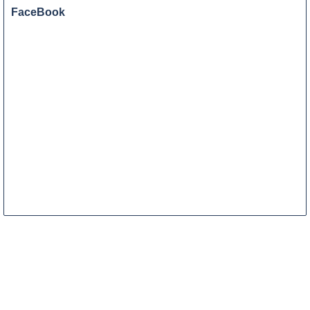
FaceBook
ENTRETIEN 
EXPRESS