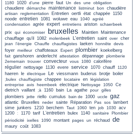
faut
1180
1020
d’une
pierre
Un
des
une
obligation
chaudiere
maintenance
chaudière
démarche
listminut
bon
état
artisan
reglementation
Entretien
oertli
chappée
1150
entretien
eau
noode
1081
woluwe
1040
agréé
agrée
expert
condensation
entretiens
ariston
schaerbeek
bruxelles
prix
qui
économiser
Maintien
Maintenance
chauffage
qu’il
L’entretien
saint
cher
1082
molenbeek
over
jean
l’énergie
Chauffe
chauffagistes
laeken
honnête
devis
plombier
foyer
meilleur
chaffoteaux
Expert
koekelberg
fait
ganshoren
anderlecht
attestation
dépannage
plomberie
convecteur
2ememain
trouver
vous
1080
calorifère
service
régulier
nettoyage
1130
evere
1070
chauff
1120
Le
le
boiler
haeren
électrique
viessmann
buderus
brotje
en
;bulex
chauffagiste
chappee
locataire
législation
Ce
entreprise
avis
heembeek
electrique
Nettoyage
1050
dietrich
bain
La
vaillant
;à
1160
agathe
pour
gilles
gaz
cumulus
plombiers
jette
riello
bain de
1000
uccle
atlantic
Bruxelles
neder
sainte
Réparation
Pas
sos
lambert
sime
junkers
1210
berchem
Taut
1060
ten
job
1030
acv
tarif
L'entretien
1200
:
1170
bulex
1140
sanitaire
Plombier
de
montant
réchaud
périodicité
ixelles
1090
pages
un
coût
maury
1083